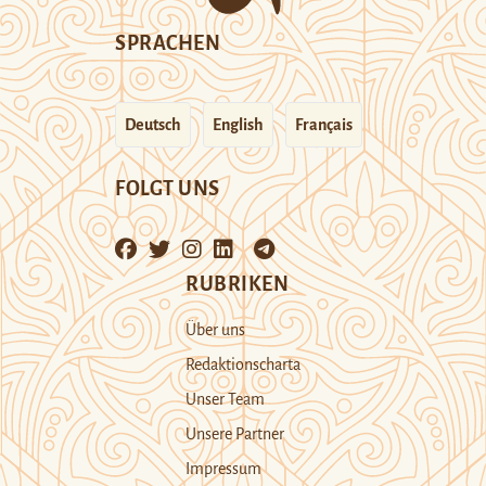
SPRACHEN
Deutsch
English
Français
FOLGT UNS
RUBRIKEN
Über uns
Redaktionscharta
Unser Team
Unsere Partner
Impressum