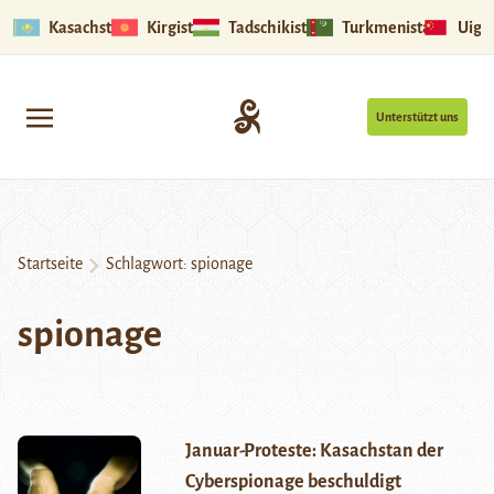
Kasachstan
Kirgistan
Tadschikistan
Turkmenistan
Uigu
Unterstützt uns
Startseite
Schlagwort:
spionage
spionage
Januar-Proteste: Kasachstan der
Cyberspionage beschuldigt