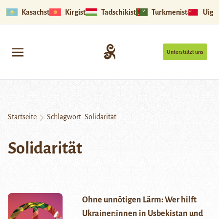
Kasachstan
Kirgistan
Tadschikistan
Turkmenistan
Uigu
Unterstützt uns
Startseite
Schlagwort:
Solidarität
Solidarität
Ohne unnötigen Lärm: Wer hilft
Ukrainer:innen in Usbekistan und