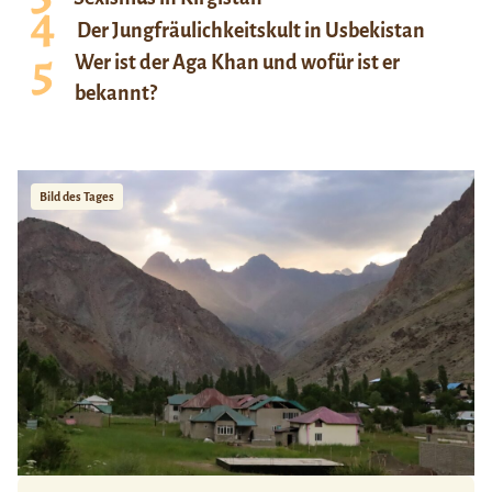
Der Jungfräulichkeitskult in Usbekistan
Wer ist der Aga Khan und wofür ist er
bekannt?
Bild des Tages