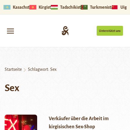
Kasachstan
Kirgistan
Tadschikistan
Turkmenistan
Uigu
Unterstützt uns
Startseite
Schlagwort:
Sex
Sex
Verkäufer über die Arbeit im
kirgisischen Sex-Shop