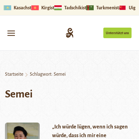
Kasachstan
Kirgistan
Tadschikistan
Turkmenistan
Uigu
Unterstützt uns
Startseite
Schlagwort:
Semei
Semei
„Ich würde lügen, wenn ich sagen
würde, dass ich mir eine