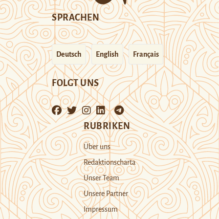
SPRACHEN
Deutsch
English
Français
FOLGT UNS
RUBRIKEN
Über uns
Redaktionscharta
Unser Team
Unsere Partner
Impressum