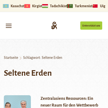
Kasachstan
Kirgistan
Tadschikistan
Turkmenistan
Uigu
Unterstützt uns
Startseite
Schlagwort:
Seltene Erden
Seltene Erden
Zentralasiens Ressourcen: Ein
neuer Raum für den Wettbewerb