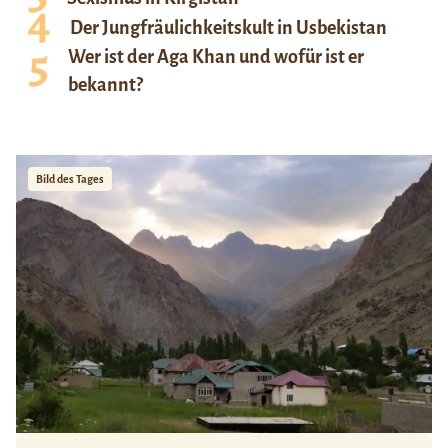
Der Jungfräulichkeitskult in Usbekistan
Wer ist der Aga Khan und wofür ist er
bekannt?
Bild des Tages