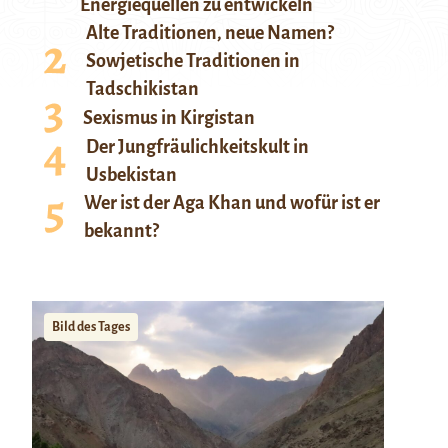
Energiequellen zu entwickeln
Alte Traditionen, neue Namen?
Sowjetische Traditionen in
Tadschikistan
Sexismus in Kirgistan
Der Jungfräulichkeitskult in
Usbekistan
Wer ist der Aga Khan und wofür ist er
bekannt?
Bild des Tages