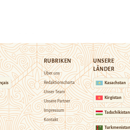
RUBRIKEN
UNSERE
LÄNDER
Über uns
Redaktionscharta
nçais
Kasachstan
Unser Team
Kirgistan
Unsere Partner
Impressum
Tadschikistan
Kontakt
Turkmenista