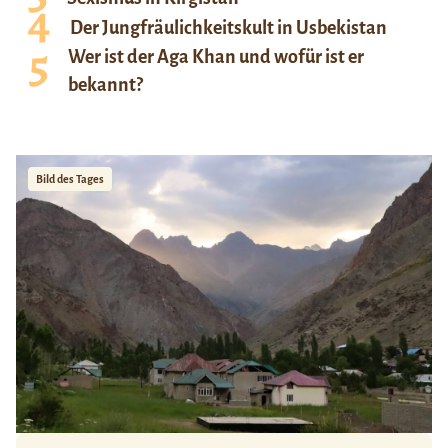
Der Jungfräulichkeitskult in Usbekistan
Wer ist der Aga Khan und wofür ist er
bekannt?
Bild des Tages