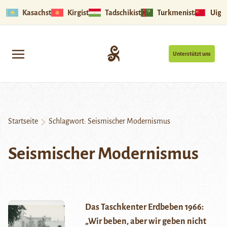
Kasachstan
Kirgistan
Tadschikistan
Turkmenistan
Uigu
Unterstützt uns
Startseite
Schlagwort:
Seismischer Modernismus
Seismischer Modernismus
Das Taschkenter Erdbeben 1966:
„Wir beben, aber wir geben nicht