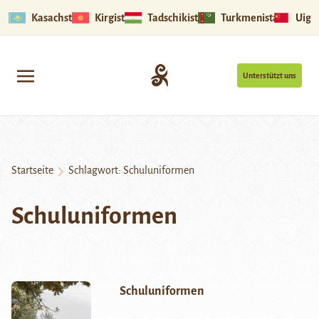
Kasachstan
Kirgistan
Tadschikistan
Turkmenistan
Uigu
Unterstützt uns
Startseite
Schlagwort:
Schuluniformen
Schuluniformen
Schuluniformen