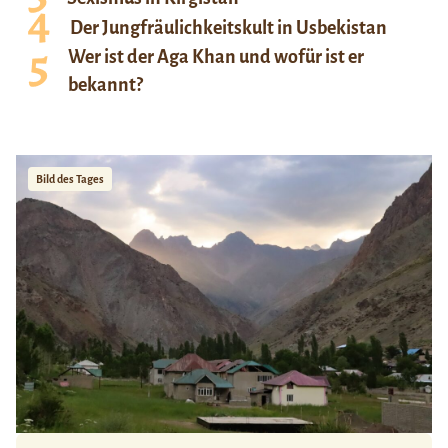
Der Jungfräulichkeitskult in Usbekistan
Wer ist der Aga Khan und wofür ist er
bekannt?
Bild des Tages