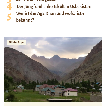
Der Jungfräulichkeitskult in Usbekistan
Wer ist der Aga Khan und wofür ist er
bekannt?
Bild des Tages