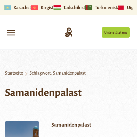
Kasachstan
Kirgistan
Tadschikistan
Turkmenistan
Uigu
Unterstützt uns
Startseite
Schlagwort:
Samanidenpalast
Samanidenpalast
Samanidenpalast