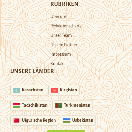
RUBRIKEN
Über uns
Redaktionscharta
Unser Team
Unsere Partner
Impressum
Kontakt
UNSERE LÄNDER
Kasachstan
Kirgistan
Tadschikistan
Turkmenistan
Uigurische Region
Usbekistan