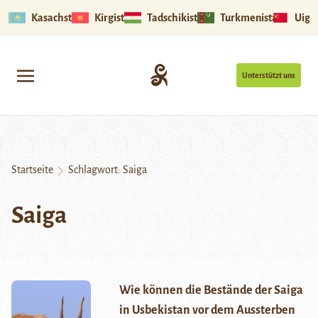
Kasachstan
Kirgistan
Tadschikistan
Turkmenistan
Uigu
Unterstützt uns
Startseite
Schlagwort:
Saiga
Saiga
Wie können die Bestände der Saiga
in Usbekistan vor dem Aussterben