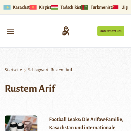
Kasachstan
Kirgistan
Tadschikistan
Turkmenistan
Uigu
Unterstützt uns
Startseite
Schlagwort:
Rustem Arif
Rustem Arif
Football Leaks: Die Arifow-Familie,
Kasachstan und internationale