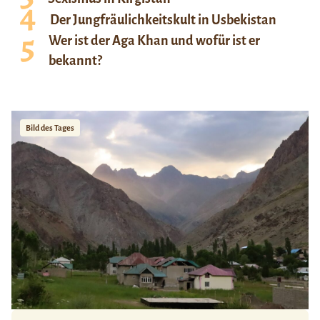
Der Jungfräulichkeitskult in Usbekistan
Wer ist der Aga Khan und wofür ist er
bekannt?
Bild des Tages