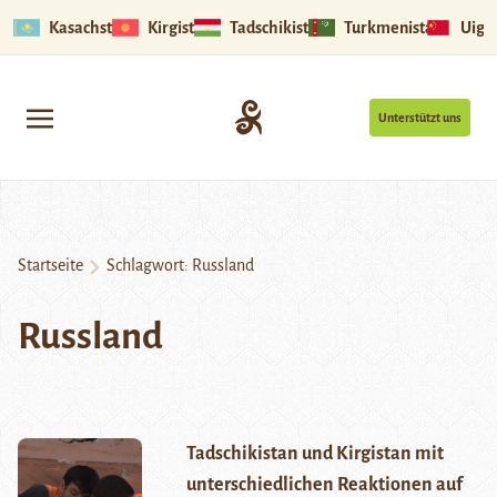
Kasachstan
Kirgistan
Tadschikistan
Turkmenistan
Uigu
Unterstützt uns
Startseite
Schlagwort:
Russland
Russland
Tadschikistan und Kirgistan mit
unterschiedlichen Reaktionen auf