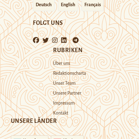
Deutsch
English
Français
FOLGT UNS
RUBRIKEN
Über uns
Redaktionscharta
Unser Team
Unsere Partner
Impressum
Kontakt
UNSERE LÄNDER