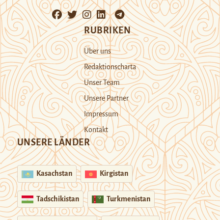
RUBRIKEN
Über uns
Redaktionscharta
Unser Team
Unsere Partner
Impressum
Kontakt
UNSERE LÄNDER
Kasachstan
Kirgistan
Tadschikistan
Turkmenistan