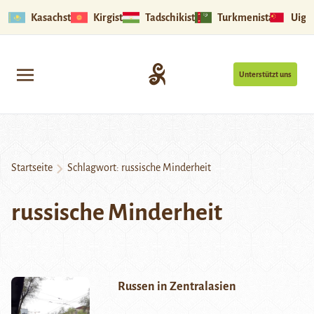
Kasachstan
Kirgistan
Tadschikistan
Turkmenistan
Uigu
Unterstützt uns
Startseite
Schlagwort:
russische Minderheit
russische Minderheit
Russen in Zentralasien