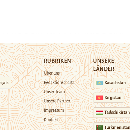
RUBRIKEN
UNSERE
LÄNDER
Über uns
Redaktionscharta
nçais
Kasachstan
Unser Team
Kirgistan
Unsere Partner
Impressum
Tadschikistan
Kontakt
Turkmenista