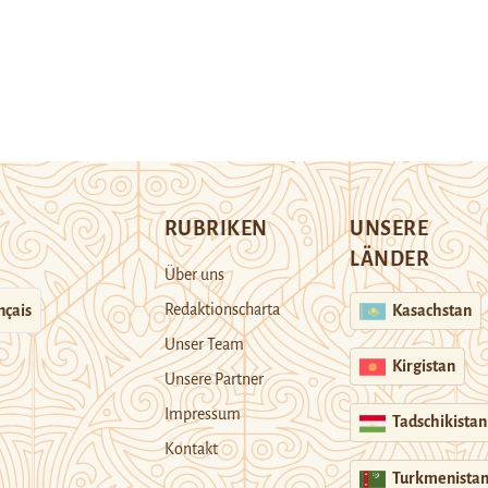
RUBRIKEN
UNSERE
LÄNDER
Über uns
Redaktionscharta
nçais
Kasachstan
Unser Team
Kirgistan
Unsere Partner
Impressum
Tadschikistan
Kontakt
Turkmenista