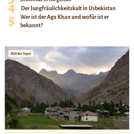
Der Jungfräulichkeitskult in Usbekistan
Wer ist der Aga Khan und wofür ist er
bekannt?
Bild des Tages