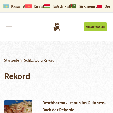
Kasachstan
Kirgistan
Tadschikistan
Turkmenistan
Uigu
Unterstützt uns
Startseite
Schlagwort:
Rekord
Rekord
Beschbarmak ist nun im Guinness-
Buch der Rekorde