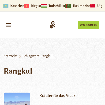
Kasachstan
Kirgistan
Tadschikistan
Turkmenistan
Uigu
Unterstützt uns
Startseite
Schlagwort:
Rangkul
Rangkul
Kräuter für das Feuer