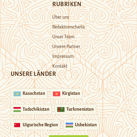
RUBRIKEN
Über uns
Redaktionscharta
Unser Team
Unsere Partner
Impressum
Kontakt
UNSERE LÄNDER
Kasachstan
Kirgistan
Tadschikistan
Turkmenistan
Uigurische Region
Usbekistan