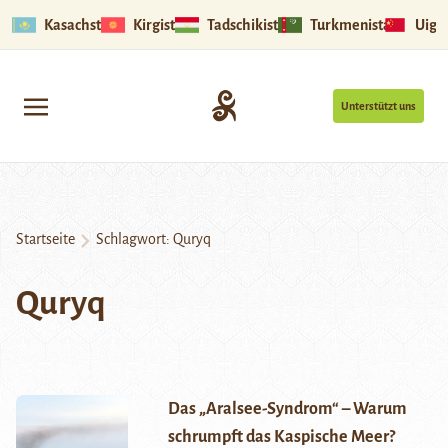
Kasachstan
Kirgistan
Tadschikistan
Turkmenistan
Uigu
Unterstützt uns
Startseite
Schlagwort:
Quryq
Quryq
Das „Aralsee-Syndrom“ – Warum
schrumpft das Kaspische Meer?