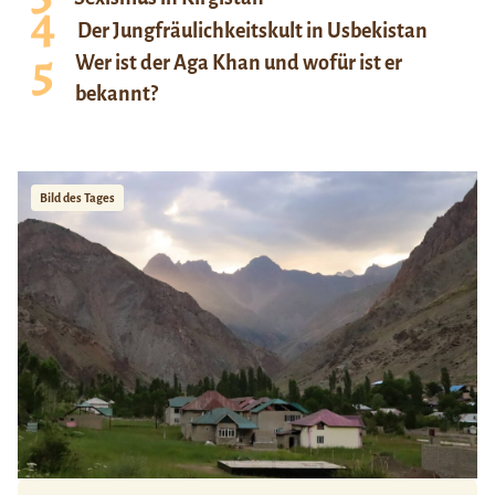
Der Jungfräulichkeitskult in Usbekistan
Wer ist der Aga Khan und wofür ist er
bekannt?
Bild des Tages