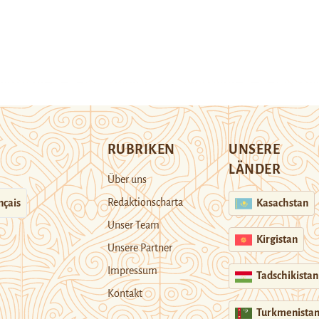
RUBRIKEN
UNSERE
LÄNDER
Über uns
Redaktionscharta
nçais
Kasachstan
Unser Team
Kirgistan
Unsere Partner
Impressum
Tadschikistan
Kontakt
Turkmenista