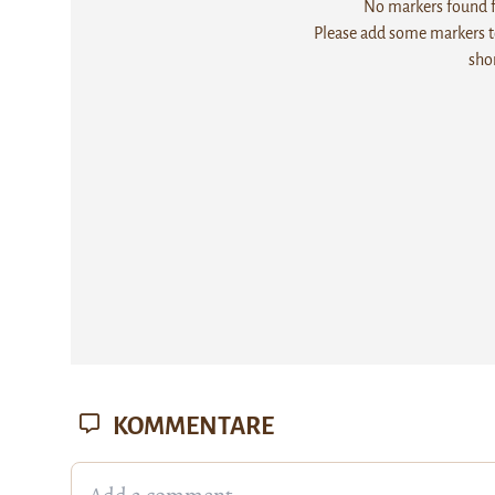
No markers found fo
Please add some markers to
sho
KOMMENTARE