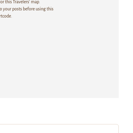
r this Travelers' map.
 your posts before using this
rtcode.