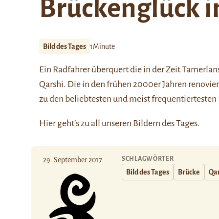
Brückenglück i
Bild des Tages
1Minute
Ein Radfahrer überquert die in der Zeit
Tamerlan
Qarshi
. Die in den frühen 2000er Jahren renovi
zu den beliebtesten und meist frequentiertesten
Hier
geht’s zu all unseren Bildern des Tages.
SCHLAGWÖRTER
29. September 2017
Bild des Tages
Brücke
Qa