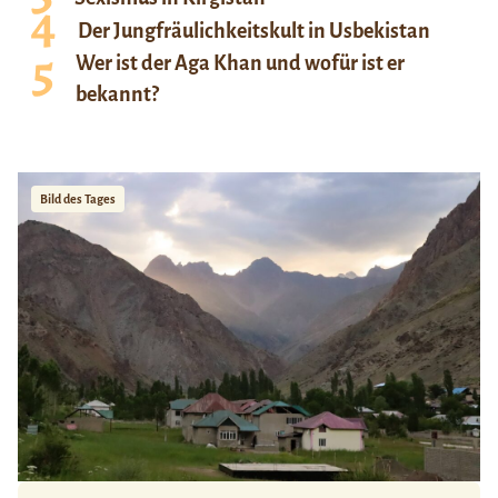
Der Jungfräulichkeitskult in Usbekistan
Wer ist der Aga Khan und wofür ist er
bekannt?
Bild des Tages