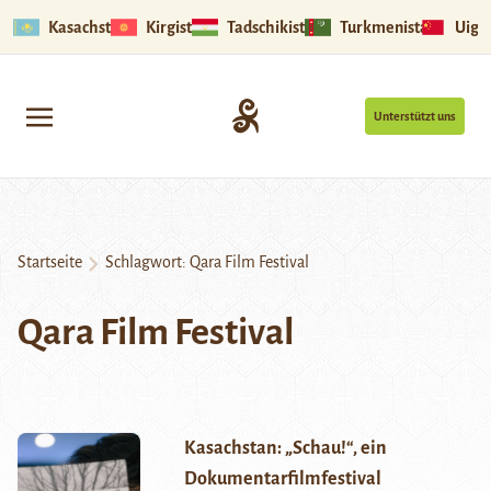
Kasachstan
Kirgistan
Tadschikistan
Turkmenistan
Uigu
Unterstützt uns
Startseite
Schlagwort:
Qara Film Festival
Qara Film Festival
Kasachstan: „Schau!“, ein
Dokumentarfilmfestival