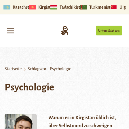
Kasachstan
Kirgistan
Tadschikistan
Turkmenistan
Uigu
Unterstützt uns
Startseite
Schlagwort:
Psychologie
Psychologie
Warum es in Kirgistan üblich ist,
über Selbstmord zu schweigen