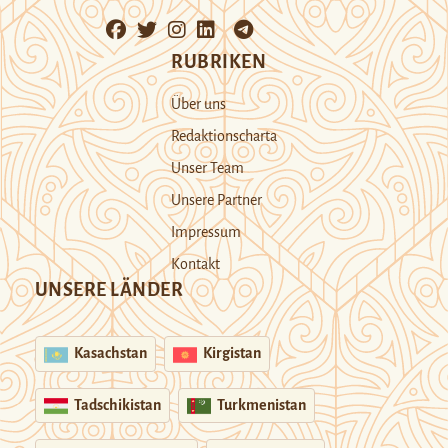
RUBRIKEN
Über uns
Redaktionscharta
Unser Team
Unsere Partner
Impressum
Kontakt
UNSERE LÄNDER
Kasachstan
Kirgistan
Tadschikistan
Turkmenistan