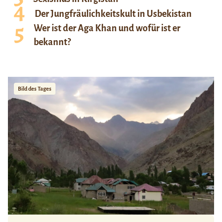
Der Jungfräulichkeitskult in Usbekistan
Wer ist der Aga Khan und wofür ist er
bekannt?
Bild des Tages