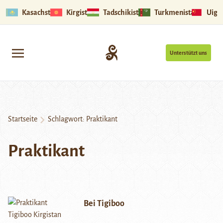
Kasachstan
Kirgistan
Tadschikistan
Turkmenistan
Uigu
Unterstützt uns
Startseite
Schlagwort:
Praktikant
Praktikant
Bei Tigiboo