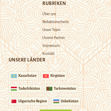
RUBRIKEN
Über uns
Redaktionscharta
Unser Team
Unsere Partner
Impressum
Kontakt
UNSERE LÄNDER
Kasachstan
Kirgistan
Tadschikistan
Turkmenistan
Uigurische Region
Usbekistan