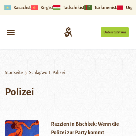
Kasachstan
Kirgistan
Tadschikistan
Turkmenistan
Uigu
Unterstützt uns
Startseite
Schlagwort:
Polizei
Polizei
Razzien in Bischkek: Wenn die
Polizei zur Party kommt