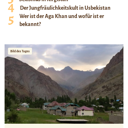
Der Jungfräulichkeitskult in Usbekistan
Wer ist der Aga Khan und wofür ist er
bekannt?
Bild des Tages