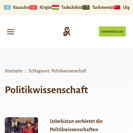
Kasachstan
Kirgistan
Tadschikistan
Turkmenistan
Uigu
Unterstützt uns
Startseite
Schlagwort:
Politikwissenschaft
Politikwissenschaft
Usbekistan verbietet die
Politikwissenschaften