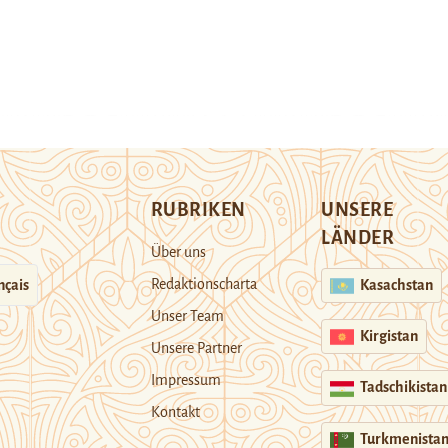
RUBRIKEN
UNSERE
LÄNDER
Über uns
Redaktionscharta
nçais
Kasachstan
Unser Team
Kirgistan
Unsere Partner
Impressum
Tadschikistan
Kontakt
Turkmenista