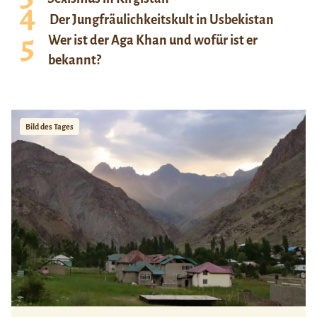
Der Jungfräulichkeitskult in Usbekistan
Wer ist der Aga Khan und wofür ist er
bekannt?
Bild des Tages