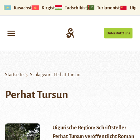
Kasachstan
Kirgistan
Tadschikistan
Turkmenistan
Uigu
Unterstützt uns
Startseite
Schlagwort:
Perhat Tursun
Perhat Tursun
Uigurische Region: Schriftsteller
Perhat Tursun veröffentlicht Roman