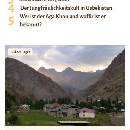
Der Jungfräulichkeitskult in Usbekistan
Wer ist der Aga Khan und wofür ist er
bekannt?
Bild des Tages