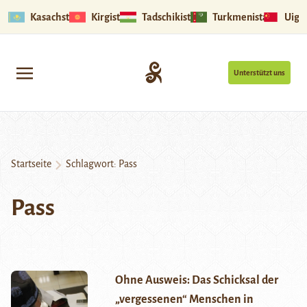
Kasachstan
Kirgistan
Tadschikistan
Turkmenistan
Uigu
Unterstützt uns
Startseite
Schlagwort:
Pass
Pass
Ohne Ausweis: Das Schicksal der
„vergessenen“ Menschen in