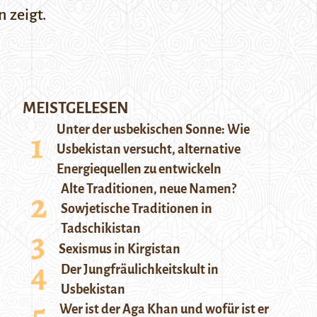
 zeigt.
MEISTGELESEN
Unter der usbekischen Sonne: Wie
Usbekistan versucht, alternative
Energiequellen zu entwickeln
Alte Traditionen, neue Namen?
Sowjetische Traditionen in
Tadschikistan
Sexismus in Kirgistan
Der Jungfräulichkeitskult in
Usbekistan
Wer ist der Aga Khan und wofür ist er