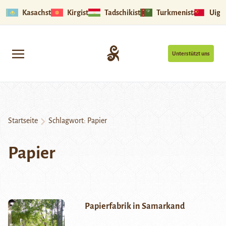
Kasachstan
Kirgistan
Tadschikistan
Turkmenistan
Uigu
Unterstützt uns
Startseite
Schlagwort:
Papier
Papier
Papierfabrik in Samarkand