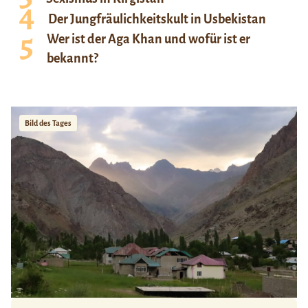
Der Jungfräulichkeitskult in Usbekistan
Wer ist der Aga Khan und wofür ist er
bekannt?
Bild des Tages