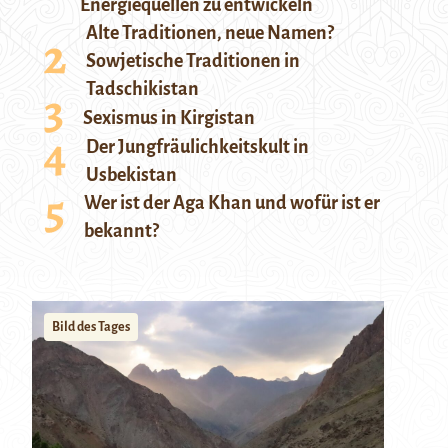
Energiequellen zu entwickeln
Alte Traditionen, neue Namen?
Sowjetische Traditionen in
Tadschikistan
Sexismus in Kirgistan
Der Jungfräulichkeitskult in
Usbekistan
Wer ist der Aga Khan und wofür ist er
bekannt?
Bild des Tages