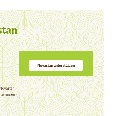
stan
Novastan unterstützen
 Novastan
ter:innen -