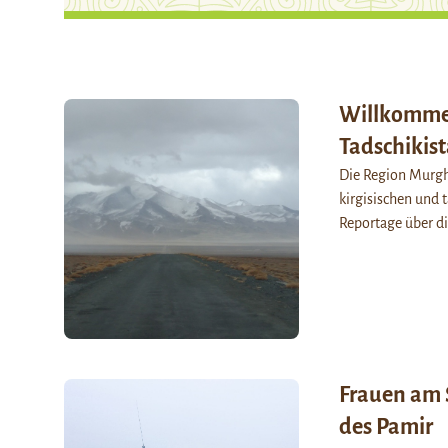
Willkommen
Tadschikis
Die Region Murgha
kirgisischen und 
Reportage über di
Frauen am 
des Pamir