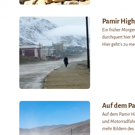
Pamir Hig
Ein früher Morge
durchquert hier M
Hier geht’s zu me
Auf dem P
Auf dem Pamir Hi
und Motorradfahre
mehr Bildern des