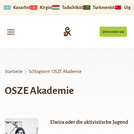
Kasachstan
Kirgistan
Tadschikistan
Turkmenistan
Uigu
Unterstützt uns
Startseite
Schlagwort:
OSZE Akademie
OSZE Akademie
Elwira oder die aktivistische Jugend