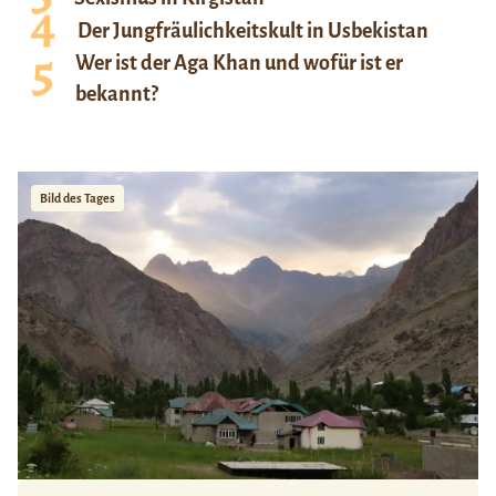
Der Jungfräulichkeitskult in Usbekistan
Wer ist der Aga Khan und wofür ist er
bekannt?
Bild des Tages