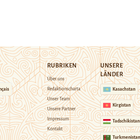
RUBRIKEN
UNSERE
LÄNDER
Über uns
Redaktionscharta
nçais
Kasachstan
Unser Team
Kirgistan
Unsere Partner
Impressum
Tadschikistan
Kontakt
Turkmenista