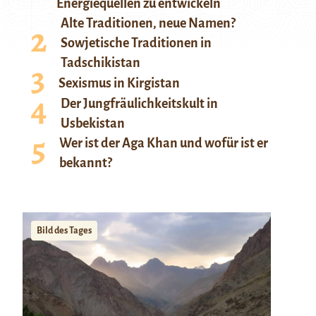
Energiequellen zu entwickeln
Alte Traditionen, neue Namen?
Sowjetische Traditionen in
Tadschikistan
Sexismus in Kirgistan
Der Jungfräulichkeitskult in
Usbekistan
Wer ist der Aga Khan und wofür ist er
bekannt?
Bild des Tages