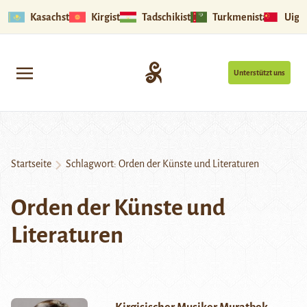
Kasachstan
Kirgistan
Tadschikistan
Turkmenistan
Uigu
Unterstützt uns
Startseite
Schlagwort:
Orden der Künste und Literaturen
Orden der Künste und
Literaturen