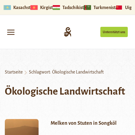
Kasachstan
Kirgistan
Tadschikistan
Turkmenistan
Uigu
Unterstützt uns
Startseite
Schlagwort:
Ökologische Landwirtschaft
Ökologische Landwirtschaft
Melken von Stuten in Songköl