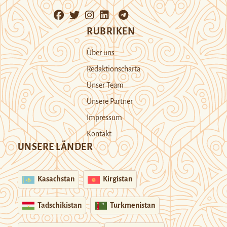
RUBRIKEN
Über uns
Redaktionscharta
Unser Team
Unsere Partner
Impressum
Kontakt
UNSERE LÄNDER
Kasachstan
Kirgistan
Tadschikistan
Turkmenistan