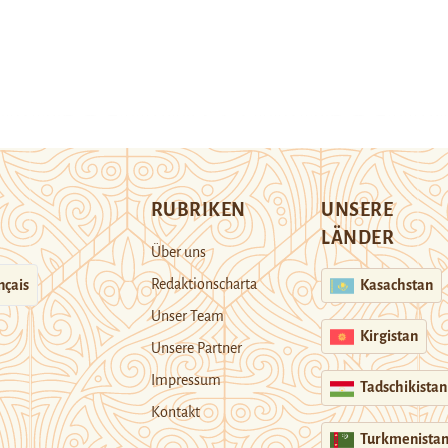
RUBRIKEN
UNSERE
LÄNDER
Über uns
Redaktionscharta
nçais
Kasachstan
Unser Team
Kirgistan
Unsere Partner
Impressum
Tadschikistan
Kontakt
Turkmenista