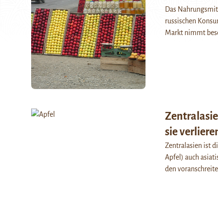
Das Nahrungsmitt
russischen Konsum
Markt nimmt beso
Zentralasi
sie verliere
Zentralasien ist 
Apfel) auch asiati
den voranschreit