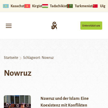
Kasachstan
Kirgistan
Tadschikistan
Turkmenistan
Uigu
Unterstützt uns
Startseite
Schlagwort:
Nowruz
Nowruz
Nawruz und der Islam: Eine
Koexistenz mit Konflikten