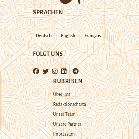
SPRACHEN
Deutsch
English
Français
FOLGT UNS
RUBRIKEN
Über uns
Redaktionscharta
Unser Team
Unsere Partner
Impressum