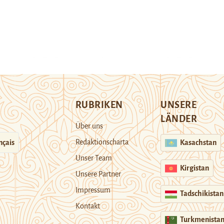
RUBRIKEN
UNSERE
LÄNDER
Über uns
Redaktionscharta
nçais
Kasachstan
Unser Team
Kirgistan
Unsere Partner
Impressum
Tadschikistan
Kontakt
Turkmenista