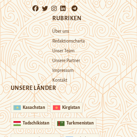
RUBRIKEN
Über uns
Redaktionscharta
Unser Team
Unsere Partner
Impressum
Kontakt
UNSERE LÄNDER
Kasachstan
Kirgistan
Tadschikistan
Turkmenistan