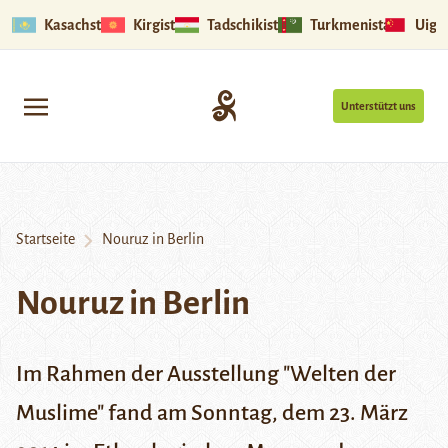
Kasachstan
Kirgistan
Tadschikistan
Turkmenistan
Uigu
Unterstützt uns
Startseite
Nouruz in Berlin
Nouruz in Berlin
Im Rahmen der Ausstellung "Welten der
Muslime" fand am Sonntag, dem 23. März