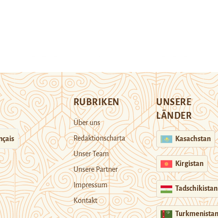
RUBRIKEN
UNSERE
LÄNDER
Über uns
Redaktionscharta
nçais
Kasachstan
Unser Team
Kirgistan
Unsere Partner
Impressum
Tadschikistan
Kontakt
Turkmenista