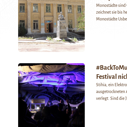
Monostädte sind w
zeichnet sie bis 
Monostädte Usbek
#BackToMuy
Festival ni
Stihia, ein Elektr
ausgetrockneten A
verlegt. Sind die 