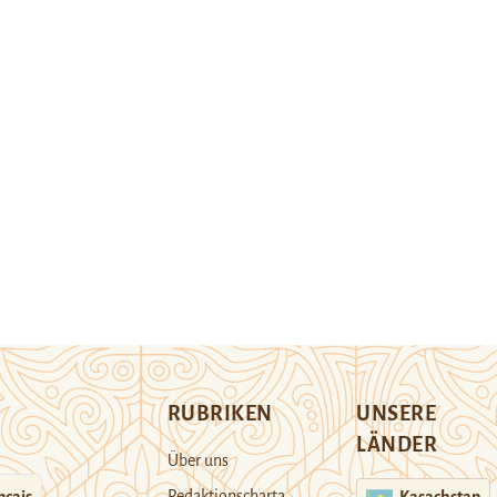
RUBRIKEN
UNSERE
LÄNDER
Über uns
Redaktionscharta