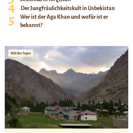
Der Jungfräulichkeitskult in Usbekistan
Wer ist der Aga Khan und wofür ist er
bekannt?
Bild des Tages