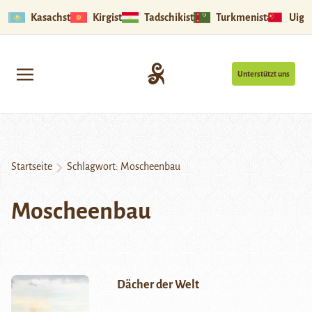
Kasachstan
Kirgistan
Tadschikistan
Turkmenistan
Uigu
Unterstützt uns
Startseite
Schlagwort:
Moscheenbau
Moscheenbau
Dächer der Welt