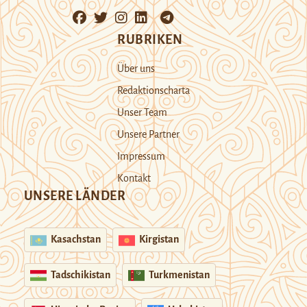
RUBRIKEN
Über uns
Redaktionscharta
Unser Team
Unsere Partner
Impressum
Kontakt
UNSERE LÄNDER
Kasachstan
Kirgistan
Tadschikistan
Turkmenistan