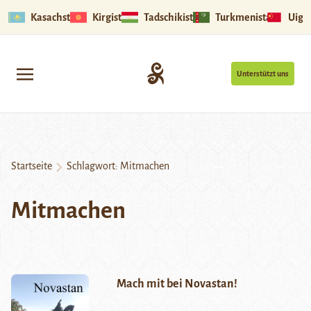
Kasachstan
Kirgistan
Tadschikistan
Turkmenistan
Uigu
Unterstützt uns
Startseite
Schlagwort:
Mitmachen
Mitmachen
Mach mit bei Novastan!