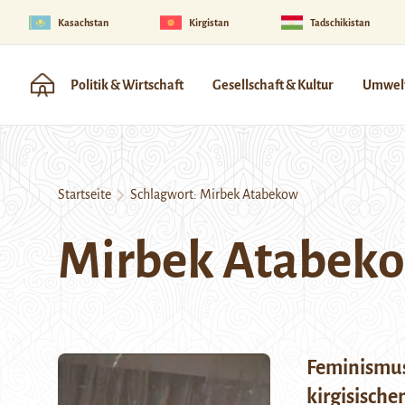
Kasachstan
Kirgistan
Tadschikistan
Politik & Wirtschaft
Gesellschaft & Kultur
Umwelt
Startseite
Schlagwort:
Mirbek Atabekow
Mirbek Atabek
Feminismus
kirgisisch