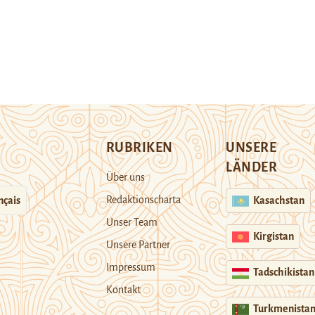
RUBRIKEN
UNSERE
LÄNDER
Über uns
Redaktionscharta
nçais
Kasachstan
Unser Team
Kirgistan
Unsere Partner
Impressum
Tadschikistan
Kontakt
Turkmenista