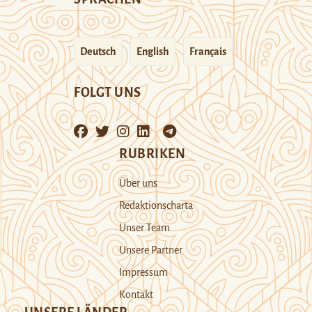
Deutsch
English
Français
FOLGT UNS
RUBRIKEN
Über uns
Redaktionscharta
Unser Team
Unsere Partner
Impressum
Kontakt