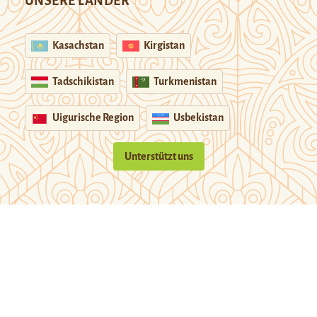
UNSERE LÄNDER
Kasachstan
Kirgistan
Tadschikistan
Turkmenistan
Uigurische Region
Usbekistan
Unterstützt uns