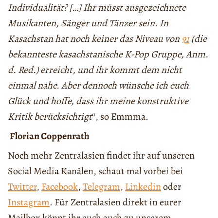
Individualität? […] Ihr müsst ausgezeichnete
Musikanten, Sänger und Tänzer sein. In
Kasachstan hat noch keiner das Niveau von
91
(die
bekannteste kasachstanische K-Pop Gruppe, Anm.
d. Red.) erreicht, und ihr kommt dem nicht
einmal nahe. Aber dennoch wünsche ich euch
Glück und hoffe, dass ihr meine konstruktive
Kritik berücksichtigt
“, so Emmma.
Florian Coppenrath
Noch mehr Zentralasien findet ihr auf unseren
Social Media Kanälen, schaut mal vorbei bei
Twitter
,
Facebook
,
Telegram
,
Linkedin
oder
Instagram
. Für Zentralasien direkt in eurer
Mailbox könnt ihr euch auch zu unserem