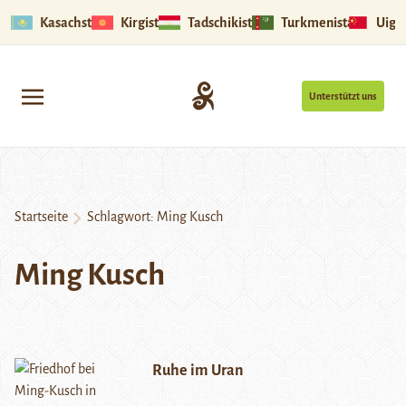
Kasachstan
Kirgistan
Tadschikistan
Turkmenistan
Uigu
Unterstützt uns
Startseite
Schlagwort:
Ming Kusch
Ming Kusch
Ruhe im Uran