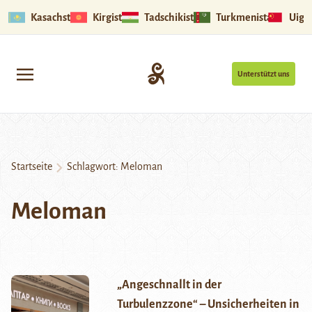
Kasachstan
Kirgistan
Tadschikistan
Turkmenistan
Uigu
Unterstützt uns
Startseite
Schlagwort:
Meloman
Meloman
„Angeschnallt in der
Turbulenzzone“ – Unsicherheiten in