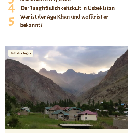
Der Jungfräulichkeitskult in Usbekistan
Wer ist der Aga Khan und wofür ist er
bekannt?
Bild des Tages