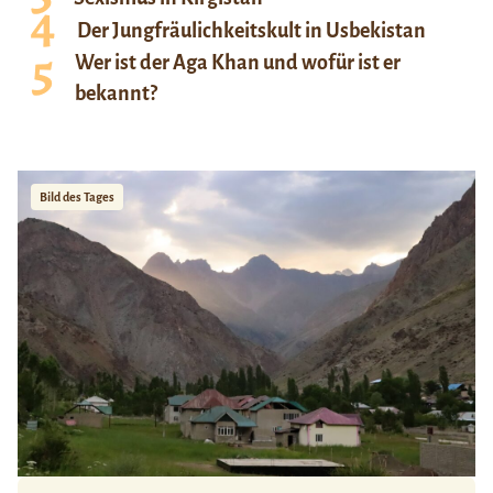
Der Jungfräulichkeitskult in Usbekistan
Wer ist der Aga Khan und wofür ist er
bekannt?
Bild des Tages