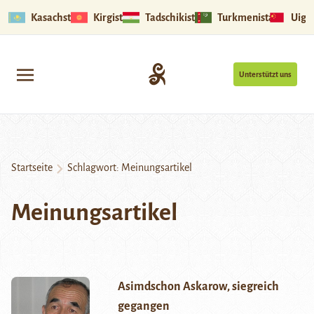
Kasachstan
Kirgistan
Tadschikistan
Turkmenistan
Uigu
Unterstützt uns
Startseite
Schlagwort:
Meinungsartikel
Meinungsartikel
Asimdschon Askarow, siegreich
gegangen