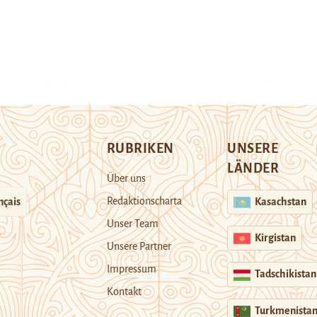
RUBRIKEN
UNSERE
LÄNDER
Über uns
Redaktionscharta
nçais
Kasachstan
Unser Team
Kirgistan
Unsere Partner
Impressum
Tadschikistan
Kontakt
Turkmenista