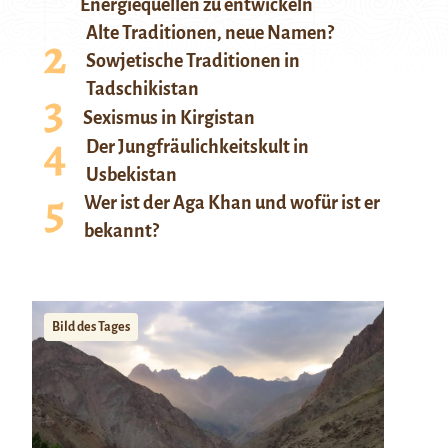
Energiequellen zu entwickeln
Alte Traditionen, neue Namen?
Sowjetische Traditionen in
Tadschikistan
Sexismus in Kirgistan
Der Jungfräulichkeitskult in
Usbekistan
Wer ist der Aga Khan und wofür ist er
bekannt?
Bild des Tages