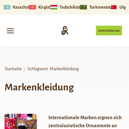
Kasachstan
Kirgistan
Tadschikistan
Turkmenistan
Uigu
Unterstützt uns
Startseite
Schlagwort:
Markenkleidung
Markenkleidung
Internationale Marken eignen sich
zentralasiatische Ornamente an