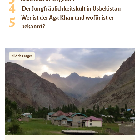
Der Jungfräulichkeitskult in Usbekistan
Wer ist der Aga Khan und wofür ist er
bekannt?
Bild des Tages